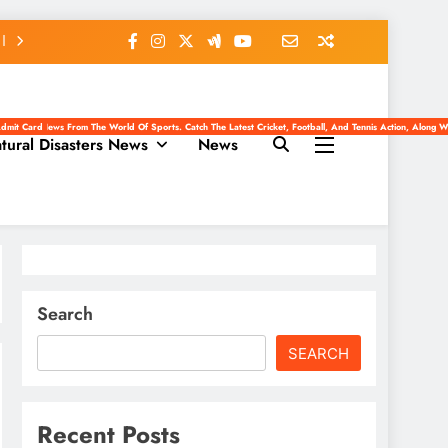
er News From The World Of Sports. Catch The Latest Cricket, Football, And Tennis Action, Along With Sports Highl
dmit Card
tural Disasters News
News
Search
SEARCH
Recent Posts