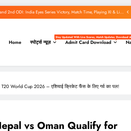
land 2nd ODI: India Eyes Series Victory, Match Time, Playing XI & Live
Streaming
land 1st ODI LIVE Score: India Aim for Winning Start Against England
ve Streaming 2026: Big Update – जानें भारत में कब और कहां देखें मुकाबला
Stay Updated With Live Scores, Match Updates, And Exclusive Play
Download A
Home
स्पोर्ट्स न्यूज़
Admit Card Download
Na
hanistan ODI Series 2026: New Era Begins with Five-Match Showdown
land 2nd ODI: India Eyes Series Victory, Match Time, Playing XI & Live
Streaming
land 1st ODI LIVE Score: India Aim for Winning Start Against England
ve Streaming 2026: Big Update – जानें भारत में कब और कहां देखें मुकाबला
 T20 World Cup 2026 – एशियाई क्रिकेट फैंस के लिए गर्व का पल!
 Nepal vs Oman Qualify for