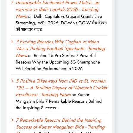
Unstoppable Excitement Power Match: up
warriorz vs delhi capitals 2026 - Trending
News
on
Delhi Capitals vs Gujarat Giants Live
Streaming, WPL 2026: DC-W vs GG-W मैच देखने
की शानदार गाइड
7 Exciting Reasons Why Cagliari vs Milan
Was a Thrilling Football Spectacle - Trending
News
on
Realme 16 Pro Series: 7 Powerful
Reasons Why the Upcoming 5G Smartphone
Will Redefine Performance in 2026
5 Positive Takeaways from IND vs SL Women
T20 – A Thrilling Display of Women’s Cricket
Excellence - Trending News
on
Kumar
Mangalam Birla 7 Remarkable Reasons Behind
the Inspiring Success .
7 Remarkable Reasons Behind the Inspiring
Success of Kumar Mangalam Birla - Trending