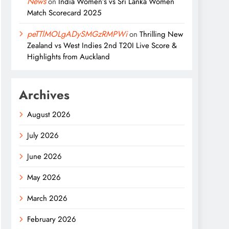
News
on
India Women’s vs Sri Lanka Women
Match Scorecard 2025
peTTlMOLgADySMGzRMPWi
on
Thrilling New
Zealand vs West Indies 2nd T20I Live Score &
Highlights from Auckland
Archives
August 2026
July 2026
June 2026
May 2026
March 2026
February 2026