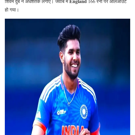
England
शिवम दुबे ने अर्धशतक लगाए। जवाब में
166 रनों पर ऑलआउट
हो गया।