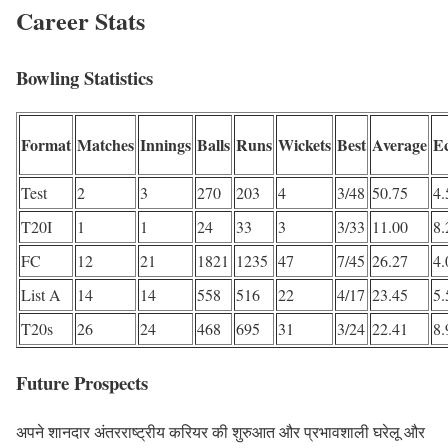
Career Stats
Bowling Statistics
Format
Matches
Innings
Balls
Runs
Wickets
Best
Average
E
Test
2
3
270
203
4
3/48
50.75
4.
T20I
1
1
24
33
3
3/33
11.00
8.
FC
12
21
1821
1235
47
7/45
26.27
4.
List A
14
14
558
516
22
4/17
23.45
5.
T20s
26
24
468
695
31
3/24
22.41
8.
Future Prospects
अपने शानदार अंतरराष्ट्रीय करियर की शुरुआत और प्रभावशाली घरेलू और