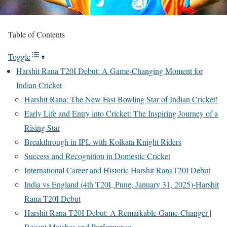
Table of Contents
Toggle
Harshit Rana T20I Debut: A Game-Changing Moment for
Indian Cricket
Harshit Rana: The New Fast Bowling Star of Indian Cricket!
Early Life and Entry into Cricket: The Inspiring Journey of a
Rising Star
Breakthrough in IPL with Kolkata Knight Riders
Success and Recognition in Domestic Cricket
International Career and Historic Harshit RanaT20I Debut
India vs England (4th T20I, Pune, January 31, 2025)-Harshit
Rana T20I Debut
Harshit Rana T20I Debut: A Remarkable Game-Changer |
Recent Matches and Performance